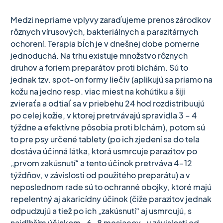
Medzi nepriame vplyvy zaraďujeme prenos zárodkov
rôznych vírusových, bakteriálnych a parazitárnych
ochorení. Terapia bĺch je v dnešnej dobe pomerne
jednoduchá. Na trhu existuje množstvo rôznych
druhov a foriem preparátov proti blchám. Sú to
jednak tzv. spot-on formy liečiv (aplikujú sa priamo na
kožu na jedno resp. viac miest na kohútiku a šiji
zvieraťa a odtiaľ sa v priebehu 24 hod rozdistribuujú
po celej kožie, v ktorej pretrvávajú spravidla 3 – 4
týždne a efektívne pôsobia proti blchám), potom sú
to pre psy určené tablety (po ich zjedení sa do tela
dostáva účinná látka, ktorá usmrcuje parazitov po
„prvom zakúsnutí“ a tento účinok pretrváva 4-12
týždňov, v závislosti od použitého preparátu) a v
neposlednom rade sú to ochranné obojky, ktoré majú
repelentný aj akaricídny účinok (čiže parazitov jednak
odpudzujú a tiež po ich „zakúsnutí“ aj usmrcujú, s
najdlhším účinkom- 6-8 mesiacov- v závislosti od