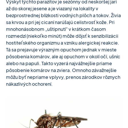
Výskyt týchto parazitov je sezónny od neskoršej jari
až do skorej jesene a je viazaný na lokality v
bezprostrednej blízkosti vodných plôch a tokov. Živia
sa krvou a pri jej cicaní narúšajú celistvosť kože. Pri
mnohonásobnom „uštipnutí“ v krátkom časom
rozmedzí (niekoľko minút) môže dôjsť k senzibilizácii
hostiteľského organizmu a vzniku alergickej reakcie.
Tá sa prejavuje výrazným opuchom jednak v mieste
pôsobenia komárov, ale aj opuchom v okolí očí, ušníc
alebo na papuli. Takto vyzerá najvážnejšie priame
pôsobenie komárov na zviera. Omnoho závažnejšie
môžu byť nepriame vplyvy, prenos zárodkov rôznych
nákazlivých ochorení.