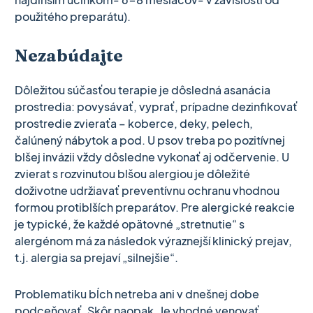
použitého preparátu).
Nezabúdajte
Dôležitou súčasťou terapie je dôsledná asanácia
prostredia: povysávať, vyprať, prípadne dezinfikovať
prostredie zvieraťa – koberce, deky, pelech,
čalúnený nábytok a pod. U psov treba po pozitívnej
blšej invázii vždy dôsledne vykonať aj odčervenie. U
zvierat s rozvinutou blšou alergiou je dôležité
doživotne udržiavať preventívnu ochranu vhodnou
formou protiblších preparátov. Pre alergické reakcie
je typické, že každé opätovné „stretnutie“ s
alergénom má za následok výraznejší klinický prejav,
t.j. alergia sa prejaví „silnejšie“.
Problematiku bĺch netreba ani v dnešnej dobe
podceňovať. Skôr naopak. Je vhodné venovať