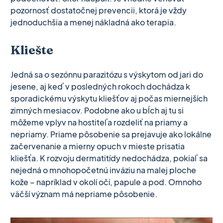
pozornosť dostatočnej prevencii, ktorá je vždy
jednoduchšia a menej nákladná ako terapia.
Kliešte
Jedná sa o sezónnu parazitózu s výskytom od jari do
jesene, aj keď v posledných rokoch dochádza k
sporadickému výskytu kliešťov aj počas miernejších
zimných mesiacov. Podobne ako u bĺch aj tu si
môžeme vplyv na hostiteľa rozdeliť na priamy a
nepriamy. Priame pôsobenie sa prejavuje ako lokálne
začervenanie a mierny opuch v mieste prisatia
kliešťa. K rozvoju dermatitídy nedochádza, pokiaľ sa
nejedná o mnohopočetnú inváziu na malej ploche
kože – napríklad v okolí očí, papule a pod. Omnoho
väčší význam má nepriame pôsobenie.