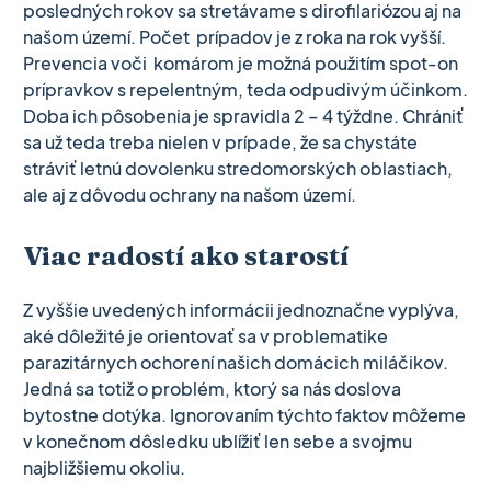
posledných rokov sa stretávame s dirofilariózou aj na
našom území. Počet prípadov je z roka na rok vyšší.
Prevencia voči komárom je možná použitím spot-on
prípravkov s repelentným, teda odpudivým účinkom.
Doba ich pôsobenia je spravidla 2 – 4 týždne. Chrániť
sa už teda treba nielen v prípade, že sa chystáte
stráviť letnú dovolenku stredomorských oblastiach,
ale aj z dôvodu ochrany na našom území.
Viac radostí ako starostí
Z vyššie uvedených informácii jednoznačne vyplýva,
aké dôležité je orientovať sa v problematike
parazitárnych ochorení našich domácich miláčikov.
Jedná sa totiž o problém, ktorý sa nás doslova
bytostne dotýka. Ignorovaním týchto faktov môžeme
v konečnom dôsledku ublížiť len sebe a svojmu
najbližšiemu okoliu.