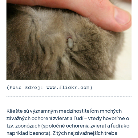
(Foto zdroj: www.flickr.com)
Kliešte sú významným medzihostiteľom mnohých
závažných ochorení zvierat a ľudí – vtedy hovoríme o
tzv. zoonózach (spoločné ochorenia zvierat a ľudí ako
napríklad besnota). Z tých najzávažnejších treba