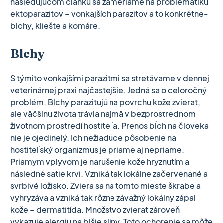
nasledujúcom článku sa zameriame na problematiku
ektoparazitov – vonkajších parazitov a to konkrétne-
blchy, kliešte a komáre.
Blchy
S týmito vonkajšími parazitmi sa stretávame v dennej
veterinárnej praxi najčastejšie. Jedná sa o celoročný
problém. Blchy parazitujú na povrchu kože zvierat,
ale väčšinu života trávia najmä v bezprostrednom
životnom prostredí hostiteľa. Prenos bĺch na človeka
nie je ojedinelý. Ich nežiadúce pôsobenie na
hostiteľský organizmus je priame aj nepriame.
Priamym vplyvom je narušenie kože hryznutím a
následné satie krvi. Vzniká tak lokálne začervenané a
svrbivé ložisko. Zviera sa na tomto mieste škrabe a
vyhryzáva a vzniká tak rôzne závažný lokálny zápal
kože – dermatitída. Množstvo zvierat zároveň
vykazuje alergiu na blšie sliny. Toto ochorenie sa môže