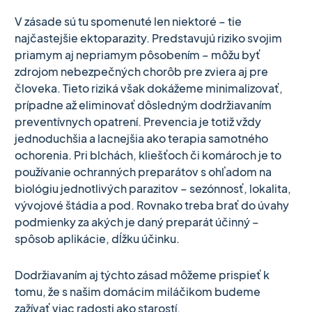
V zásade sú tu spomenuté len niektoré – tie
najčastejšie ektoparazity. Predstavujú riziko svojim
priamym aj nepriamym pôsobením – môžu byť
zdrojom nebezpečných chorôb pre zviera aj pre
človeka. Tieto riziká však dokážeme minimalizovať,
prípadne až eliminovať dôsledným dodržiavaním
preventívnych opatrení. Prevencia je totiž vždy
jednoduchšia a lacnejšia ako terapia samotného
ochorenia. Pri blchách, kliešťoch či komároch je to
používanie ochranných preparátov s ohľadom na
biológiu jednotlivých parazitov – sezónnosť, lokalita,
vývojové štádia a pod. Rovnako treba brať do úvahy
podmienky za akých je daný preparát účinný –
spôsob aplikácie, dĺžku účinku.
Dodržiavaním aj týchto zásad môžeme prispieť k
tomu, že s našim domácim miláčikom budeme
zažívať viac radosti ako starostí.