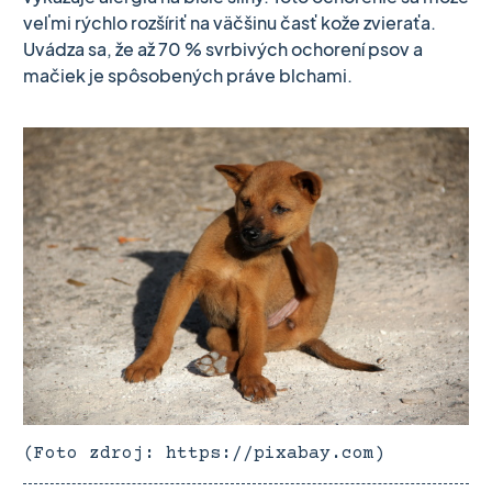
veľmi rýchlo rozšíriť na väčšinu časť kože zvieraťa.
Uvádza sa, že až 70 % svrbivých ochorení psov a
mačiek je spôsobených práve blchami.
(Foto zdroj: https://pixabay.com)