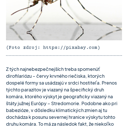
(Foto zdroj: https://pixabay.com)
Z tých najnebezpečnejších treba spomenúť
dirofilariózu – červy krvného riečiska, ktorých
dospelé formy sa usádzajú v srdci hostiteľa. Prenos
týchto parazitov je viazaný na špecifický druh
komára, ktorého výskyt je geograficky viazaný na
štáty južnej Európy – Stredomorie. Podobne ako pri
babezióze, v dôsledku klimatických zmien aj tu
dochádza k posunu severnej hranice výskytu tohto
druhu komára. To má za následok fakt, že niekoľko