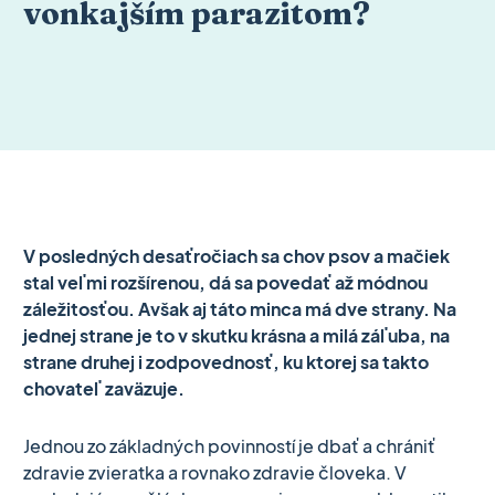
vonkajším parazitom?
V posledných desaťročiach sa chov psov a mačiek
stal veľmi rozšírenou, dá sa povedať až módnou
záležitosťou. Avšak aj táto minca má dve strany. Na
jednej strane je to v skutku krásna a milá záľuba, na
strane druhej i zodpovednosť, ku ktorej sa takto
chovateľ zaväzuje.
Jednou zo základných povinností je dbať a chrániť
zdravie zvieratka a rovnako zdravie človeka. V