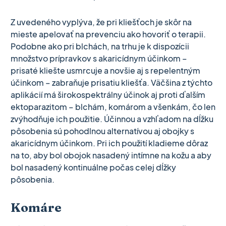
Z uvedeného vyplýva, že pri kliešťoch je skôr na
mieste apelovať na prevenciu ako hovoriť o terapii.
Podobne ako pri blchách, na trhu je k dispozícii
množstvo prípravkov s akaricídnym účinkom –
prisaté kliešte usmrcuje a novšie aj s repelentným
účinkom – zabraňuje prisatiu kliešťa. Väčšina z týchto
aplikácií má širokospektrálny účinok aj proti ďalším
ektoparazitom – blchám, komárom a všenkám, čo len
zvýhodňuje ich použitie. Účinnou a vzhľadom na dĺžku
pôsobenia sú pohodlnou alternatívou aj obojky s
akaricídnym účinkom. Pri ich použití kladieme dôraz
na to, aby bol obojok nasadený intímne na kožu a aby
bol nasadený kontinuálne počas celej dĺžky
pôsobenia.
Komáre