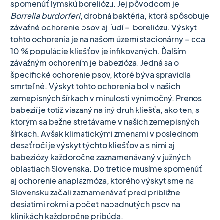
spomenúť lymskú boreliózu. Jej pôvodcom je
Borrelia burdorferi
, drobná baktéria, ktorá spôsobuje
závažné ochorenie psov aj ľudí – boreliózu. Výskyt
tohto ochorenia je na našom území stacionárny – cca
10 % populácie kliešťov je infikovaných. Ďalším
závažným ochorením je babezióza. Jedná sa o
špecifické ochorenie psov, ktoré býva spravidla
smrteľné. Výskyt tohto ochorenia bol v našich
zemepisných šírkach v minulosti výnimočný. Prenos
babezií je totiž viazaný na iný druh kliešťa, ako ten, s
ktorým sa bežne stretávame v našich zemepisných
šírkach. Avšak klimatickými zmenami v poslednom
desaťročí je výskyt týchto kliešťov a s nimi aj
babeziózy každoročne zaznamenávaný v južných
oblastiach Slovenska. Do tretice musíme spomenúť
aj ochorenie anaplazmóza, ktorého výskyt sme na
Slovensku začali zaznamenávať pred približne
desiatimi rokmi a počet napadnutých psov na
klinikách každoročne pribúda.