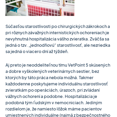
Súčasťou starostlivosti po chirurgických zákrokoch a
pri rôznych závažných internistických ochoreniach je
nevyhnutná hospitalizácia vášho zvieratka. Zväčša sa
jedná o tzv. „jednodňovú“ starostlivosť, ale nezriedka
sa jedná o viacero dní až týždeň.
Aj preto je neoddeliteľnou tímu VetPoint 5 skúsených
a dobre vyškolených veterinárnych sestier, bez
ktorých by táto práca nebola možná. Takmer
každodenne poskytujeme individuálnu starostlivosť
zvieratkám po operáciách, úrazoch, pri zvládaní
vážnych ochorení a podobne. Hospitalizácia je
podobná tým ľudským v nemocniciach. Jediným
rozdielom je, že namiesto lôžok máme pacientov
umiestnených individuálne (najmä z bezpečnostného