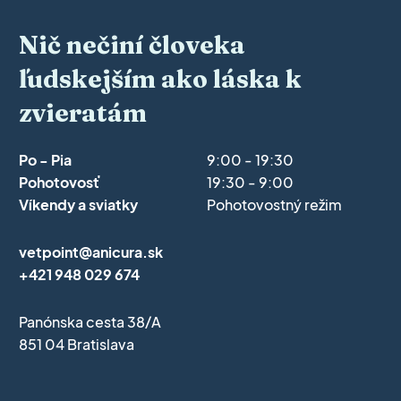
Nič nečiní človeka
ľudskejším ako láska k
zvieratám
Po - Pia
9:00 - 19:30
Pohotovosť
19:30 - 9:00
Víkendy a sviatky
Pohotovostný režim
vetpoint@anicura.sk
+421 948 029 674
Panónska cesta 38/A
851 04 Bratislava