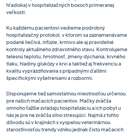
hľadiska) v hospitalizačných boxoch primeranej
veľkosti.
Ku každému pacientovi vedieme podrobný
hospitalizačný protokol, v ktorom sa zaznamenávame
podané liečivá, infúzie, krmivo ale aj pravidelné
kontroly aktuálneho zdravotného stavu. Kontrolujeme
telesnú teplotu, hmotnosť, zmeny dýchania, krvného
tlaku, hladiny glukózy v krvi a taktiež aj frekvenciu a
kvalitu vyprázdňovania s prípadnými ďalšími
špecifickými vyšetreniami a rozbormi.
Disponujeme tiež samostatnou miestnosťou určenou
pre našich mačacích pacientov. Mačky zväčša
omnoho ťažšie zvládajú hospitalizáciu a ich pobyt u
nás je pre ne zväčša silno stresujúci. Najmä z tohto
dôvodu sú v krajinách s vyspelou veterinárnou
starostlivosťou trendy vzniku jednak čisto mačacích