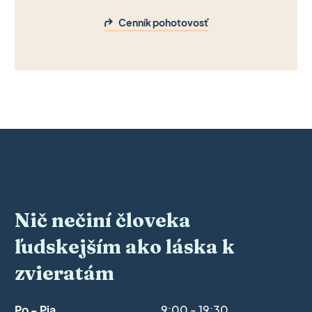
Cenník pohotovosť
Nič nečiní človeka
ľudskejším ako láska k
zvieratám
Po - Pia
9:00 - 19:30