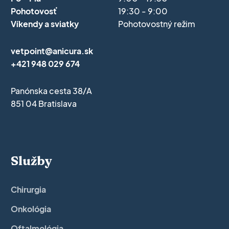
Pohotovosť
19:30 - 9:00
Víkendy a sviatky
Pohotovostný režim
vetpoint@anicura.sk
+421 948 029 674
Panónska cesta 38/A
851 04 Bratislava
Služby
Chirurgia
Onkológia
Oftalmológia