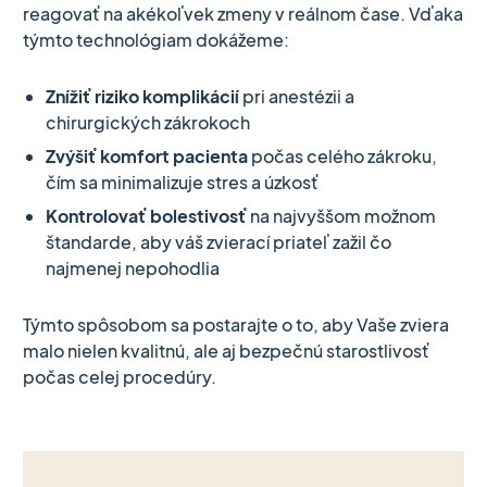
reagovať na akékoľvek zmeny v reálnom čase. Vďaka
týmto technológiam dokážeme:
Znížiť riziko komplikácií
pri anestézii a
chirurgických zákrokoch
Zvýšiť komfort pacienta
počas celého zákroku,
čím sa minimalizuje stres a úzkosť
Kontrolovať bolestivosť
na najvyššom možnom
štandarde, aby váš zvierací priateľ zažil čo
najmenej nepohodlia
Týmto spôsobom sa postarajte o to, aby Vaše zviera
malo nielen kvalitnú, ale aj bezpečnú starostlivosť
počas celej procedúry.