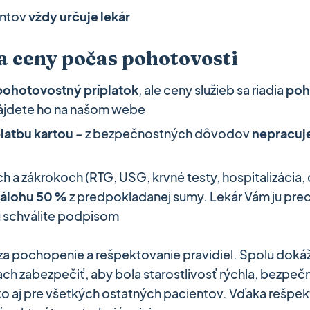
entov
vždy určuje lekár
 a ceny počas pohotovosti
ohotovostný príplatok
, ale ceny služieb sa riadia
poh
ájdete ho na našom webe
latbu kartou
– z bezpečnostných dôvodov
nepracuj
ch a zákrokoch (RTG, USG, krvné testy, hospitalizácia, 
álohu 50 %
z predpokladanej sumy. Lekár Vám ju pre
ju schválite podpisom
 pochopenie a rešpektovanie pravidiel. Spolu dokáž
ch zabezpečiť, aby bola starostlivosť rýchla, bezpečn
ko aj pre všetkých ostatných pacientov. Vďaka rešpek