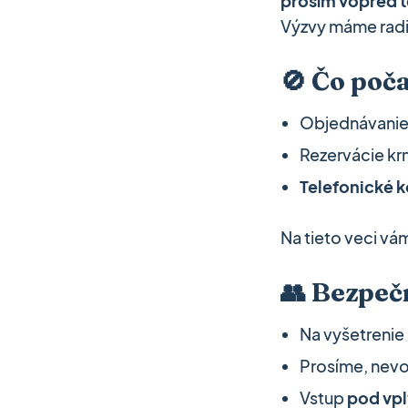
prosím vopred t
Výzvy máme radi 
🚫 Čo poč
Objednávanie 
Rezervácie kr
Telefonické k
Na tieto veci v
👥 Bezpeč
Na vyšetrenie
Prosíme, nevo
Vstup
pod vpl