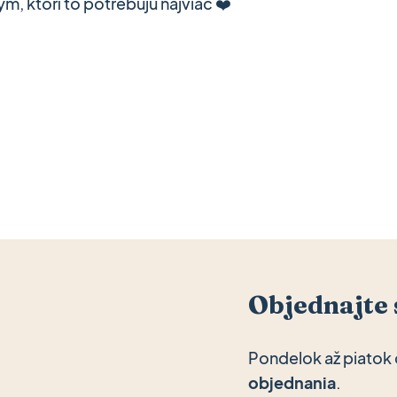
, ktorí to potrebujú najviac ❤️
Objednajte 
Pondelok až piatok 
objednania
.