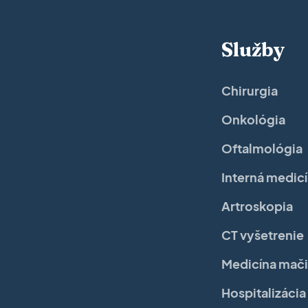
Služby
Chirurgia
Onkológia
Oftalmológia
Interná medic
Artroskopia
CT vyšetrenie
Medicína mač
Hospitalizácia