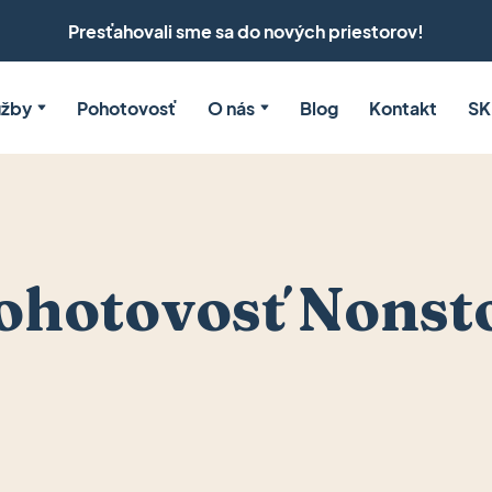
Presťahovali sme sa do nových priestorov!
užby
Pohotovosť
O nás
Blog
Kontakt
SK
ohotovosť Nonst