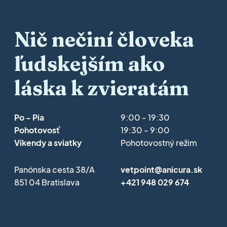
Nič nečiní človeka
ľudskejším ako
láska k zvieratám
Po - Pia
9:00 - 19:30
Pohotovosť
19:30 - 9:00
Víkendy a sviatky
Pohotovostný režim
Panónska cesta 38/A
vetpoint@anicura.sk
851 04 Bratislava
+421 948 029 674