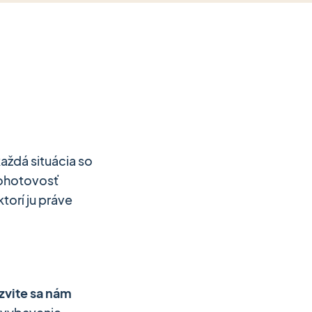
aždá situácia so
pohotovosť
torí ju práve
zvite sa nám