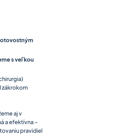
otovostným
eme s veľkou
chirurgia)
d zákrokom
eme aj v
á a efektívna –
tovaniu pravidiel