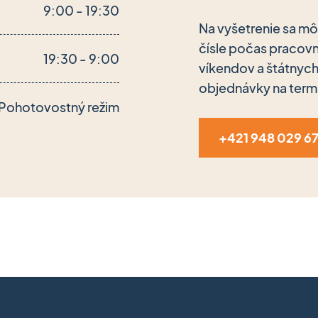
9:00 - 19:30
Na vyšetrenie sa m
čísle počas pracov
19:30 - 9:00
víkendov a štátnyc
objednávky na term
Pohotovostný režim
+421 948 029 6