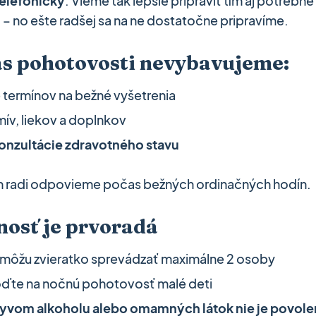
elefonicky
. Vieme tak lepšie pripraviť tím aj potrebn
– no ešte radšej sa na ne dostatočne pripravíme.
as pohotovosti nevybavujeme:
termínov na bežné vyšetrenia
mív, liekov a doplnkov
onzultácie zdravotného stavu
ám radi odpovieme počas bežných ordinačných hodín.
nosť je prvoradá
 môžu zvieratko sprevádzať maximálne 2 osoby
ďte na nočnú pohotovosť malé deti
yvom alkoholu alebo omamných látok nie je povol