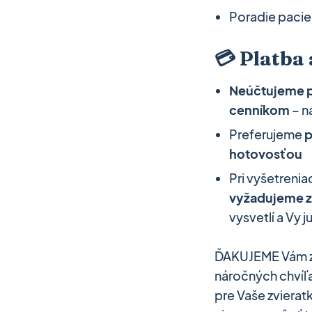
Poradie paci
💳 Platba
Neúčtujeme p
cenníkom
– n
Preferujeme
p
hotovosťou
Pri vyšetrenia
vyžadujeme z
vysvetlí a Vy 
ĎAKUJEME Vám za
náročných chvíľa
pre Vaše zvierat