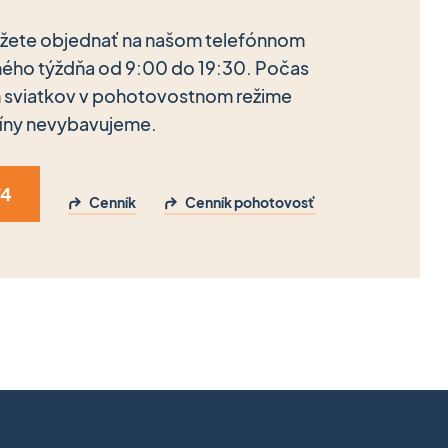
ôžete objednať na našom telefónnom
ného týždňa od 9:00 do 19:30. Počas
h sviatkov v pohotovostnom režime
íny nevybavujeme.
74
Cenník
Cenník pohotovosť