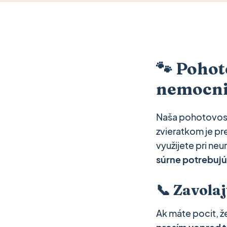
🐾 Pohot
nemocni
Naša pohotovosť
zvieratkom je pr
využijete pri ne
súrne potrebujú
📞 Zavolaj
Ak máte pocit, že