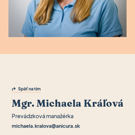
Späť na tím
Mgr. Michaela Kráľová
Prevádzková manažérka
michaela.kralova@anicura.sk