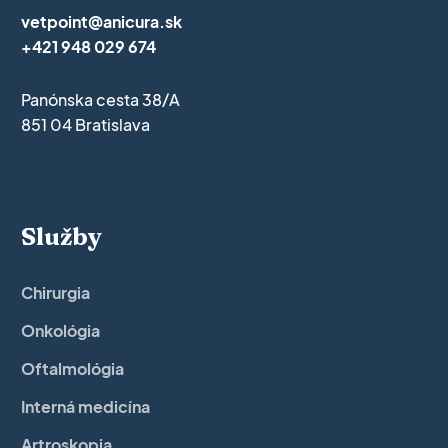
vetpoint@anicura.sk
+421 948 029 674
Panónska cesta 38/A
851 04 Bratislava
Služby
Chirurgia
Onkológia
Oftalmológia
Interná medicína
Artroskopia